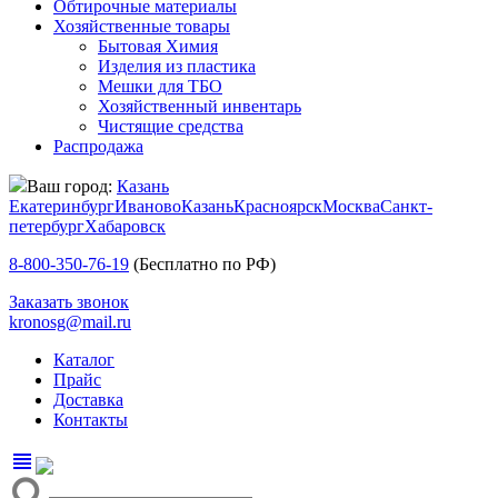
Обтирочные материалы
Хозяйственные товары
Бытовая Химия
Изделия из пластика
Мешки для ТБО
Хозяйственный инвентарь
Чистящие средства
Распродажа
Ваш город:
Казань
Екатеринбург
Иваново
Казань
Красноярск
Москва
Санкт-
петербург
Хабаровск
8-800-350-76-19
(Бесплатно по РФ)
Заказать звонок
kronosg@mail.ru
Каталог
Прайс
Доставка
Контакты
view_headline