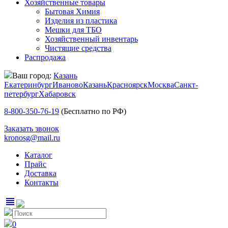
Хозяйственные товары
Бытовая Химия
Изделия из пластика
Мешки для ТБО
Хозяйственный инвентарь
Чистящие средства
Распродажа
Ваш город:
Казань
Екатеринбург
Иваново
Казань
Красноярск
Москва
Санкт-
петербург
Хабаровск
8-800-350-76-19
(Бесплатно по РФ)
Заказать звонок
kronosg@mail.ru
Каталог
Прайс
Доставка
Контакты
view_headline
0