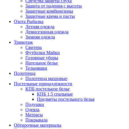
Средства защиты слуха
Защита от падения с высоты
Защитные комбинезоны
Защитные крема и пасты
Охота Рыбалка
Летняя одежда
Демисезонная одежда
Зимняя одежда
Трикотаж
Свитера
Футболки Майки
Головные уборы
Нательное белье
Тельняшки
Полотенца
Полотенца махровые
Постельные принадлежности
КПБ постельное белье
КПБ 1,5 спальные
Предметы постельного белья
Подушки
Одеяла
Матрасы
Покрывала
Обтирочные материалы