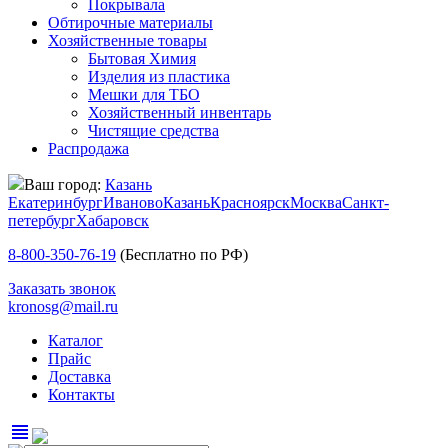
Покрывала
Обтирочные материалы
Хозяйственные товары
Бытовая Химия
Изделия из пластика
Мешки для ТБО
Хозяйственный инвентарь
Чистящие средства
Распродажа
Ваш город:
Казань
Екатеринбург
Иваново
Казань
Красноярск
Москва
Санкт-
петербург
Хабаровск
8-800-350-76-19
(Бесплатно по РФ)
Заказать звонок
kronosg@mail.ru
Каталог
Прайс
Доставка
Контакты
view_headline