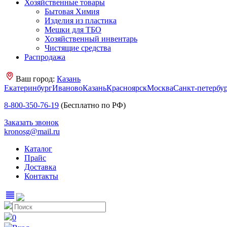
Хозяйственные товары
Бытовая Химия
Изделия из пластика
Мешки для ТБО
Хозяйственный инвентарь
Чистящие средства
Распродажа
Ваш город:
Казань
Екатеринбург
Иваново
Казань
Красноярск
Москва
Санкт-петербу
8-800-350-76-19
(Бесплатно по РФ)
Заказать звонок
kronosg@mail.ru
Каталог
Прайс
Доставка
Контакты
view_headline
0