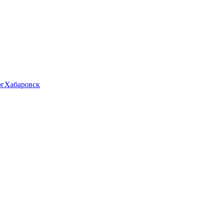
рг
Хабаровск