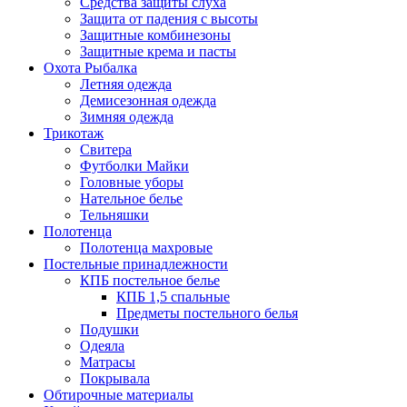
Средства защиты слуха
Защита от падения с высоты
Защитные комбинезоны
Защитные крема и пасты
Охота Рыбалка
Летняя одежда
Демисезонная одежда
Зимняя одежда
Трикотаж
Свитера
Футболки Майки
Головные уборы
Нательное белье
Тельняшки
Полотенца
Полотенца махровые
Постельные принадлежности
КПБ постельное белье
КПБ 1,5 спальные
Предметы постельного белья
Подушки
Одеяла
Матрасы
Покрывала
Обтирочные материалы