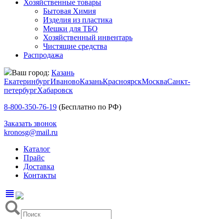
Хозяйственные товары
Бытовая Химия
Изделия из пластика
Мешки для ТБО
Хозяйственный инвентарь
Чистящие средства
Распродажа
Ваш город:
Казань
Екатеринбург
Иваново
Казань
Красноярск
Москва
Санкт-
петербург
Хабаровск
8-800-350-76-19
(Бесплатно по РФ)
Заказать звонок
kronosg@mail.ru
Каталог
Прайс
Доставка
Контакты
view_headline