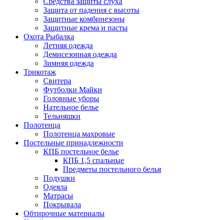
Средства защиты слуха
Защита от падения с высоты
Защитные комбинезоны
Защитные крема и пасты
Охота Рыбалка
Летняя одежда
Демисезонная одежда
Зимняя одежда
Трикотаж
Свитера
Футболки Майки
Головные уборы
Нательное белье
Тельняшки
Полотенца
Полотенца махровые
Постельные принадлежности
КПБ постельное белье
КПБ 1,5 спальные
Предметы постельного белья
Подушки
Одеяла
Матрасы
Покрывала
Обтирочные материалы