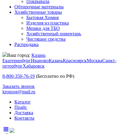
Покрывала
Обтирочные материалы
Хозяйственные товары
Бытовая Химия
Изделия из пластика
Мешки для ТБО
Хозяйственный инвентарь
Чистящие средства
Распродажа
Ваш город:
Казань
Екатеринбург
Иваново
Казань
Красноярск
Москва
Санкт-
петербург
Хабаровск
8-800-350-76-19
(Бесплатно по РФ)
Заказать звонок
kronosg@mail.ru
Каталог
Прайс
Доставка
Контакты
view_headline