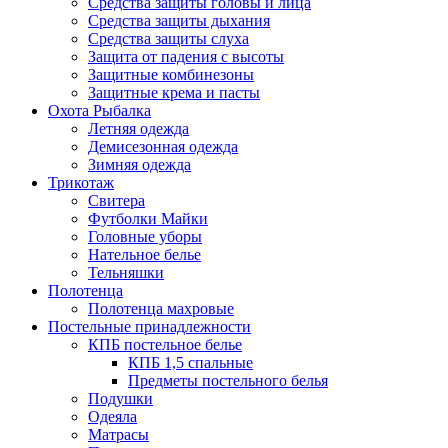
Средства защиты головы и лица
Средства защиты дыхания
Средства защиты слуха
Защита от падения с высоты
Защитные комбинезоны
Защитные крема и пасты
Охота Рыбалка
Летняя одежда
Демисезонная одежда
Зимняя одежда
Трикотаж
Свитера
Футболки Майки
Головные уборы
Нательное белье
Тельняшки
Полотенца
Полотенца махровые
Постельные принадлежности
КПБ постельное белье
КПБ 1,5 спальные
Предметы постельного белья
Подушки
Одеяла
Матрасы